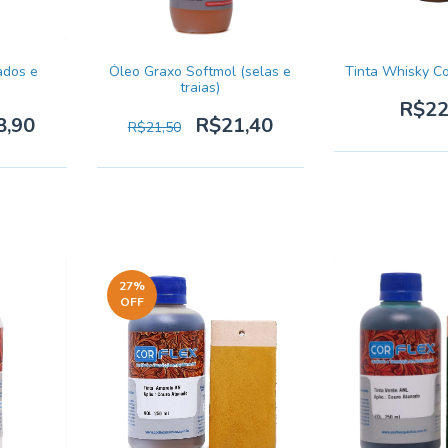
ados e
Óleo Graxo Softmol (selas e
Tinta Whisky C
traias)
R$22
8,90
R$21,40
R$21,50
27
%
OFF