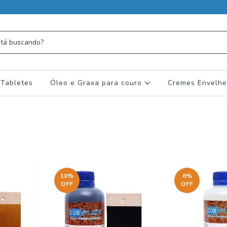
 Tabletes
Óleo e Graxa para couro
Cremes Envelhe
10
%
6
%
OFF
OFF