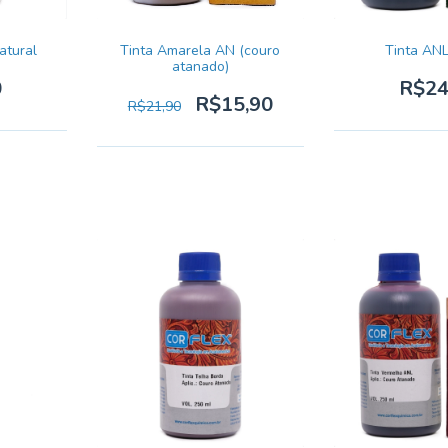
atural
Tinta Amarela AN (couro
Tinta AN
atanado)
0
R$24
R$15,90
R$21,90