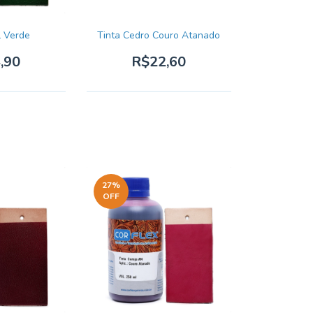
L Verde
Tinta Cedro Couro Atanado
,90
R$22,60
27
%
OFF