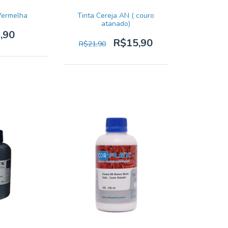
Vermelha
Tinta Cereja AN ( couro
atanado)
,90
R$15,90
R$21,90