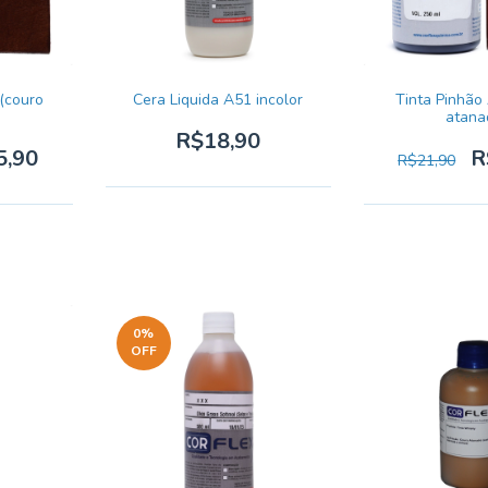
(couro
Cera Liquida A51 incolor
Tinta Pinhão
atana
R$18,90
5,90
R
R$21,90
0
%
OFF