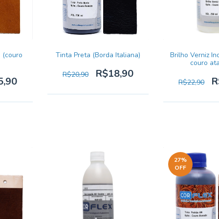
 (couro
Tinta Preta (Borda Italiana)
Brilho Verniz In
couro at
R$18,90
R$20,90
5,90
R
R$22,90
27
%
OFF