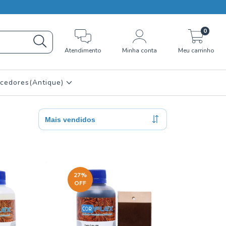
0
Atendimento
Minha conta
Meu carrinho
cedores(Antique)
27
%
OFF