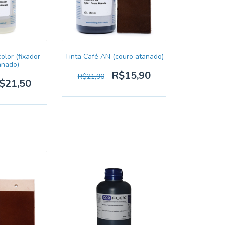
color (fixador
Tinta Café AN (couro atanado)
anado)
R$15,90
R$21,90
$21,50