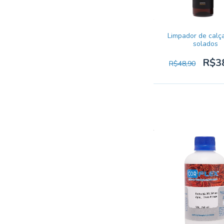
Limpador de calç
solados
R$3
R$48,90