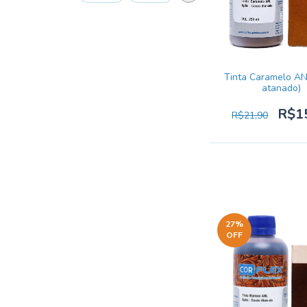
Tinta Caramelo AN
atanado)
R$1
R$21,90
27
%
OFF