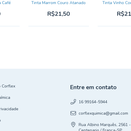
a Café
Tinta Marrom Couro Atanado
Tinta Vinho C
0
R$21,50
R$21
 Corflex
Entre em contato
uímica
16 99164-5944
Privacidade
corflexquimica@gmail.com
o
Rua Albino Marquês, 2561 -
Centenario / Franca-SP