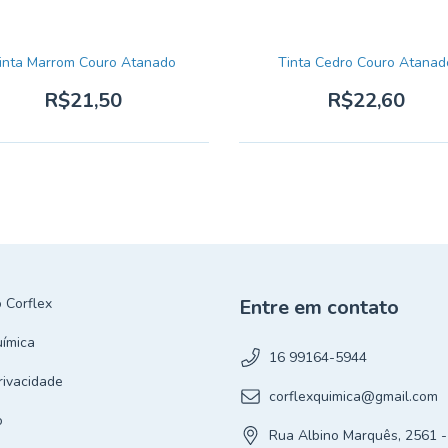
inta Marrom Couro Atanado
Tinta Cedro Couro Atanad
R$21,50
R$22,60
 Corflex
Entre em contato
uímica
16 99164-5944
Privacidade
corflexquimica@gmail.com
o
Rua Albino Marquês, 2561 -