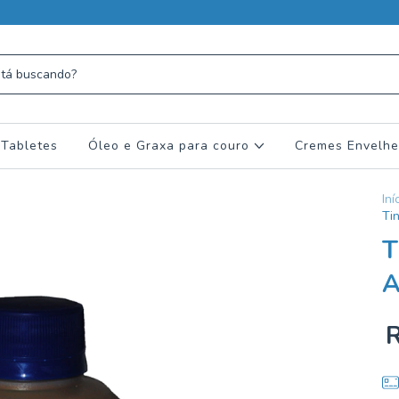
 Tabletes
Óleo e Graxa para couro
Cremes Envelhe
Iní
Ti
T
A