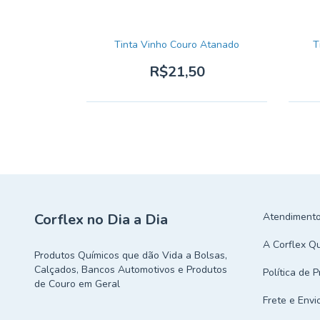
incolor
Tinta Vinho Couro Atanado
T
0
R$21,50
Corflex no Dia a Dia
Atendimento
A Corflex Q
Produtos Químicos que dão Vida a Bolsas,
Calçados, Bancos Automotivos e Produtos
Política de 
de Couro em Geral
Frete e Envi