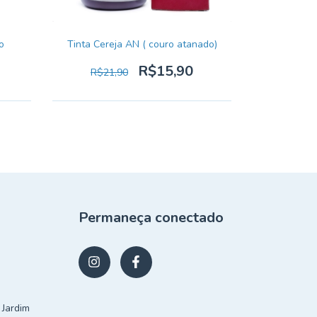
o
Tinta Cereja AN ( couro atanado)
Tinta
R$15,90
R$21,90
Permaneça conectado
 Jardim