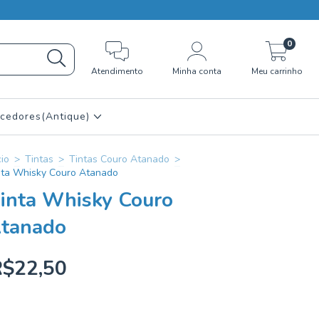
0
Atendimento
Minha conta
Meu carrinho
cedores(Antique)
cio
>
Tintas
>
Tintas Couro Atanado
>
nta Whisky Couro Atanado
inta Whisky Couro
tanado
R$22,50