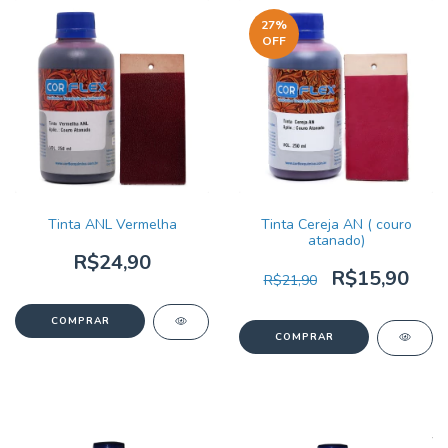
27
%
OFF
Tinta ANL Vermelha
Tinta Cereja AN ( couro
atanado)
R$24,90
R$15,90
R$21,90