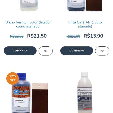
Brilho Verniz Incolor (fixador
Tinta Café AN (couro
couro atanado)
atanado)
R$21,50
R$15,90
R$22,90
R$21,90
27
%
OFF