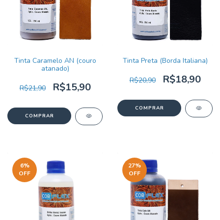
Tinta Caramelo AN (couro
Tinta Preta (Borda Italiana)
atanado)
R$18,90
R$20,90
R$15,90
R$21,90
6
%
27
%
OFF
OFF