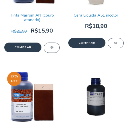
Tinta Marrom AN (couro
Cera Liquida A51 incolor
atanado)
R$18,90
R$15,90
R$21,90
27
%
OFF