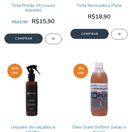
Tinta Pinhão AN (couro
Tinta Renovadora Preta
atanado)
R$18,90
R$15,90
R$21,90
20
%
0
%
OFF
OFF
Limpador de calçados e
Óleo Graxo Softmol (selas e
solados
traias)