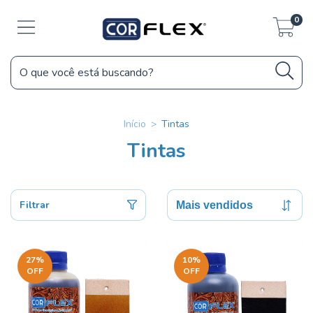
0
Início
>
Tintas
Tintas
Filtrar
27
%
10
%
OFF
OFF